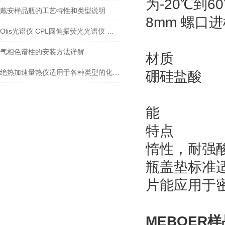
为-20℃到6
戴安样品瓶的工艺特性和类型说明
8
Olis光谱仪 CPL圆偏振荧光光谱仪 圆二色光谱仪 应用领域分析
气相色谱柱的安装方法详解
材
绝热加速量热仪适用于各种类型的化学反应
硼硅盐
硅
能
特点
惰性，耐强
瓶盖垫标准
片能应用于
MEBOER