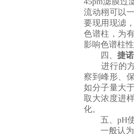
45pm滤膜
流动栩可以
要现用现滤，
色谱柱，为
影响色谱柱性
四、
捷诺
进行的方法
察到峰形、
如分子量大于
取大浓度进
化。
五、pH使
一般认为硅胶