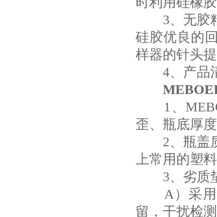
时利用硅橡胶
3、无胶粘
硅胶优良的
样器的针头提
4、产品清
MEBO
1、MEBO
歪、瓶底厚度
2、瓶盖质
上常用的塑料
3、劣质垫
A）采用工
留，干扰检测