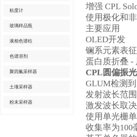
增强 CPL 
粘度计
使用极化和非
玻璃样品瓶
主要应用
OLED开发
液相色谱柱
镧系元素表征
色谱溶剂
蛋白质折叠 -
CPL圆偏振
聚四氟采样器
GLUM检测到大约
土壤采样器
发射波长范围= 
粉末采样器
激发波长取决
使用单光栅单
收集率为100