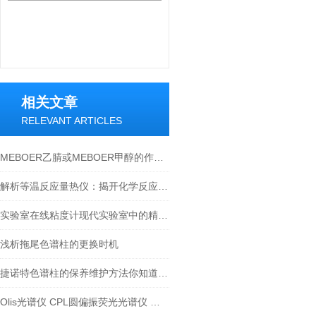
相关文章
RELEVANT ARTICLES
MEBOER乙腈或MEBOER甲醇的作用区别有以下几点
解析等温反应量热仪：揭开化学反应热力学的神秘面纱
实验室在线粘度计现代实验室中的精密流体测量工具
浅析拖尾色谱柱的更换时机
捷诺特色谱柱的保养维护方法你知道吗？
Olis光谱仪 CPL圆偏振荧光光谱仪 圆二色光谱仪 应用领域分析